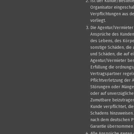
Ist der Kunde/Bestelle
Organisator eingescha
Verpflichtungen aus d
vorliegt.
Die Agentur/Vermieter 
Ansprüche des Kunden 
des Lebens, des Körper
sonstige Schäden, die 
und Schäden, die auf e
Agentur/Vermieter beru
Erfüllung die ordnung
Vertragspartner regel
Pflichtverletzung der 
Störungen oder Mängel
oder auf unverzügliche
Zumutbare beizutragen
Kunde verpflichtet, di
Schadens hinzuweisen.
nach dem deutschen Pr
Garantie übernommen h
Alle Ansprüche gegen 