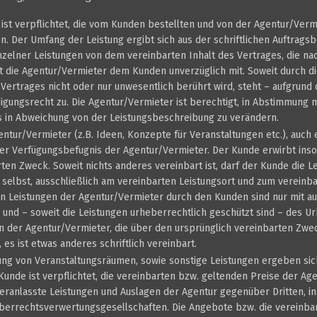
ist verpflichtet, die vom Kunden bestellten und von der Agentur/Ver
n. Der Umfang der Leistung ergibt sich aus der schriftlichen Auftrags
zelner Leistungen von dem vereinbarten Inhalt des Vertrages, die na
lt die Agentur/Vermieter dem Kunden unverzüglich mit. Soweit durch 
 Vertrages nicht oder nur unwesentlich berührt wird, steht – aufgrun
gungsrecht zu. Die Agentur/Vermieter ist berechtigt, in Abstimmung 
s in Abweichung von der Leistungsbeschreibung zu verändern.
entur/Vermieter (z.B. Ideen, Konzepte für Veranstaltungen etc.), auch e
er Verfügungsbefugnis der Agentur/Vermieter. Der Kunde erwirbt inso
en Zweck. Soweit nichts anderes vereinbart ist, darf der Kunde die L
 selbst, ausschließlich am vereinbarten Leistungsort und zum vereinb
n Leistungen der Agentur/Vermieter durch den Kunden sind nur mit a
und – soweit die Leistungen urheberrechtlich geschützt sind – des Ur
 der Agentur/Vermieter, die über den ursprünglich vereinbarten Zwec
, es ist etwas anderes schriftlich vereinbart.
tung von Veranstaltungsräumen, sowie sonstige Leistungen ergeben sic
unde ist verpflichtet, die vereinbarten bzw. geltenden Preise der Agen
eranlasste Leistungen und Auslagen der Agentur gegenüber Dritten, i
errechtsverwertungsgesellschaften. Die Angebote bzw. die vereinbar