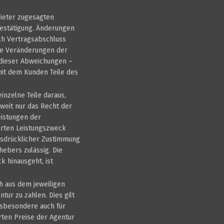
mieter zugesagten
bestätigung. Änderungen
ch Vertragsabschluss
die Veränderungen der
d dieser Abweichungen –
mit dem Kunden Teile des
inzelne Teile daraus,
weit nur das Recht der
eistungen der
arten Leistungszweck
usdrücklicher Zustimmung
hebers zulässig. Die
k hinausgeht, ist
h aus dem jeweiligen
tur zu zahlen. Dies gilt
nsbesondere auch für
ten Preise der Agentur