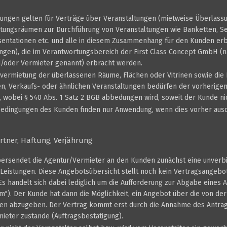
ungen gelten für Verträge über Veranstaltungen (mietweise Überlass
ltungsräumen zur Durchführung von Veranstaltungen wie Banketten, S
sentationen etc. und alle in diesem Zusammenhang für den Kunden er
ungen), die im Verantwortungsbereich der First Class Concept GmbH (
/oder Vermieter genannt) erbracht werden.
rvermietung der überlassenen Räume, Flächen oder Vitrinen sowie die 
n, Verkaufs- oder ähnlichen Veranstaltungen bedürfen der vorherigen
 wobei § 540 Abs. 1 Satz 2 BGB abbedungen wird, soweit der Kunde nic
edingungen des Kunden finden nur Anwendung, wenn dies vorher ausdrü
artner, Haftung, Verjährung
bersendet die Agentur/Vermieter an den Kunden zunächst eine unverb
 Leistungen. Diese Angebotsübersicht stellt noch kein Vertragsangeb
 Es handelt sich dabei lediglich um die Aufforderung zur Abgabe eine
dum"). Der Kunde hat dann die Möglichkeit, ein Angebot über die von d
gen abzugeben. Der Vertrag kommt erst durch die Annahme des Antra
ieter zustande (Auftragsbestätigung).