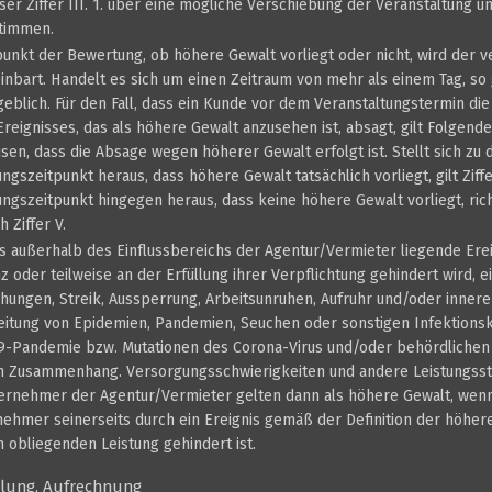
ser Ziffer III. 1. über eine mögliche Verschiebung der Veranstaltung u
stimmen.
punkt der Bewertung, ob höhere Gewalt vorliegt oder nicht, wird der 
inbart. Handelt es sich um einen Zeitraum von mehr als einem Tag, so g
eblich. Für den Fall, dass ein Kunde vor dem Veranstaltungstermin di
Ereignisses, das als höhere Gewalt anzusehen ist, absagt, gilt Folgende
isen, dass die Absage wegen höherer Gewalt erfolgt ist. Stellt sich zu
zeitpunkt heraus, dass höhere Gewalt tatsächlich vorliegt, gilt Ziffer 
gszeitpunkt hingegen heraus, dass keine höhere Gewalt vorliegt, ric
 Ziffer V.
s außerhalb des Einflussbereichs der Agentur/Vermieter liegende Erei
 oder teilweise an der Erfüllung ihrer Verpflichtung gehindert wird, ei
rohungen, Streik, Aussperrung, Arbeitsunruhen, Aufruhr und/oder inne
eitung von Epidemien, Pandemien, Seuchen oder sonstigen Infektions
9-Pandemie bzw. Mutationen des Corona-Virus und/oder behördlichen
 Zusammenhang. Versorgungsschwierigkeiten und andere Leistungsst
ernehmer der Agentur/Vermieter gelten dann als höhere Gewalt, wenn
ehmer seinerseits durch ein Ereignis gemäß der Definition der höheren
 obliegenden Leistung gehindert ist.
ahlung, Aufrechnung