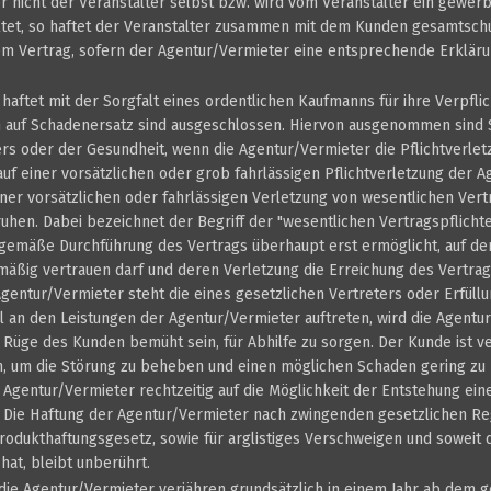
r nicht der Veranstalter selbst bzw. wird vom Veranstalter ein gewerb
ltet, so haftet der Veranstalter zusammen mit dem Kunden gesamtschul
em Vertrag, sofern der Agentur/Vermieter eine entsprechende Erkläru
haftet mit der Sorgfalt eines ordentlichen Kaufmanns für ihre Verpfli
auf Schadenersatz sind ausgeschlossen. Hiervon ausgenommen sind 
s oder der Gesundheit, wenn die Agentur/Vermieter die Pflichtverletz
auf einer vorsätzlichen oder grob fahrlässigen Pflichtverletzung der
iner vorsätzlichen oder fahrlässigen Verletzung von wesentlichen Vert
hen. Dabei bezeichnet der Begriff der "wesentlichen Vertragspflichte
sgemäße Durchführung des Vertrags überhaupt erst ermöglicht, auf de
mäßig vertrauen darf und deren Verletzung die Erreichung des Vertra
Agentur/Vermieter steht die eines gesetzlichen Vertreters oder Erfüllu
 an den Leistungen der Agentur/Vermieter auftreten, wird die Agentu
 Rüge des Kunden bemüht sein, für Abhilfe zu sorgen. Der Kunde ist ve
, um die Störung zu beheben und einen möglichen Schaden gering zu h
e Agentur/Vermieter rechtzeitig auf die Möglichkeit der Entstehung e
 Die Haftung der Agentur/Vermieter nach zwingenden gesetzlichen R
odukthaftungsgesetz, sowie für arglistiges Verschweigen und soweit 
at, bleibt unberührt.
die Agentur/Vermieter verjähren grundsätzlich in einem Jahr ab dem g