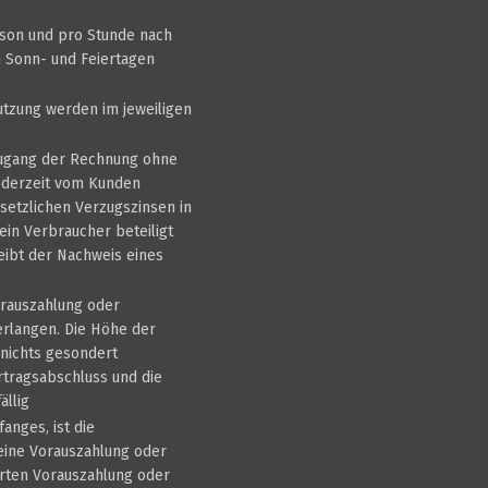
rson und pro Stunde nach
n Sonn- und Feiertagen
Nutzung werden im jeweiligen
Zugang der Rechnung ohne
jederzeit vom Kunden
esetzlichen Verzugszinsen in
in Verbraucher beteiligt
eibt der Nachweis eines
orauszahlung oder
erlangen. Die Höhe der
 nichts gesondert
ertragsabschluss und die
llig
anges, ist die
eine Vorauszahlung oder
arten Vorauszahlung oder