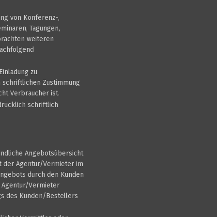
ung von Konferenz-,
eminaren, Tagungen,
brachten weiteren
nachfolgend
Einladung zu
 schriftlichen Zustimmung
ht Verbraucher ist.
cklich schriftlich
indliche Angebotsübersicht
ot der Agentur/Vermieter im
s Angebots durch den Kunden
er Agentur/Vermieter
gs des Kunden/Bestellers