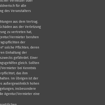
licher Vermittler oder
dnerisch für alle
ng des Veranstalters
chtungen aus dem Vertrag.
Schäden aus der Verletzung
ung zu vertreten hat,
 Agentur/Vermieter beruhen
ragspflichten der
n" solche Pflichten, deren
ren Einhaltung der
gszwecks gefährdet. Einer
ngsgehilfen gleich. Sollten
r/Vermieter bei Kenntnis
rpflichtet, das ihm
alten. Im Übrigen ist der
ines außergewöhnlich hohen
egelungen, insbesondere
die Agentur/Vermieter eine
esetzlichen