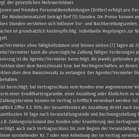
zgl. der gesetzlichen Mehrwertsteuer.
genen und fremden Personaldienstleistungen (Dritter) erfolgt pro Pe
 Die Mindesteinsatzzeit beträgt fünf (5) Stunden. Die Preise können a
ben Stunden verstehen sich inklusive Vor- und Nachbereitungszeiten.
ächen ist grundsätzlich kostenpflichtig. Individuelle Regelungen zur 
elt.
r/Vermieter ohne Fälligkeitsdatum sind binnen sieben (7) Tagen ab 
ntur/Vermieter kann die unverzügliche Zahlung fälliger Forderungen 
sverzug ist die Agentur/Vermieter berechtigt, die jeweils geltenden g
unkten über dem Basiszinssatz bzw. bei Rechtsgeschäften, an denen e
unkten über dem Basiszinssatz zu verlangen. Der Agentur/Vermieter bl
behalten.
 ist berechtigt, bei Vertragsschluss vom Kunden eine angemessene V
 Form einer Kreditkartengarantie, einer Anzahlung oder Ähnlichem zu v
Zahlungstermine können im Vertrag schriftlich vereinbart werden. Ist
haltlich Ziffer X.3. 50% der Gesamtkosten als Anzahlung direkt nach V
samtkosten 10 Tage nach Veranstaltungsende und Rechnungsstellung fä
 z.B. Zahlungsrückstand des Kunden oder Erweiterung des Vertragsumf
echtigt, auch nach Vertragsschluss bis zum Beginn der Veranstaltung 
m Sinne vorstehender Nr. 7 oder eine Anhebung der im Vertrag vereinb