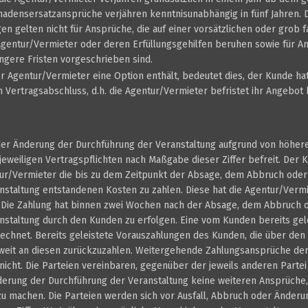
hadensersatzansprüche verjähren kenntnisunabhängig in fünf Jahren. 
n gelten nicht für Ansprüche, die auf einer vorsätzlichen oder grob f
 Agentur/Vermieter oder deren Erfüllungsgehilfen beruhen sowie für A
ngere Fristen vorgeschrieben sind.
 Agentur/Vermieter eine Option enthält, bedeutet dies, der Kunde ha
m Vertragsabschluss, d.h. die Agentur/Vermieter befristet ihr Angebot 
der Änderung der Durchführung der Veranstaltung aufgrund von höherer G
jeweiligen Vertragspflichten nach Maßgabe dieser Ziffer befreit. Der Ku
ntur/Vermieter die bis zu dem Zeitpunkt der Absage, dem Abbruch ode
nstaltung entstandenen Kosten zu zahlen. Diese hat die Agentur/Vermi
Die Zahlung hat binnen zwei Wochen nach der Absage, dem Abbruch 
nstaltung durch den Kunden zu erfolgen. Eine vom Kunden bereits gel
echnet. Bereits geleistete Vorauszahlungen des Kunden, die über den
oweit an diesen zurückzuzahlen. Weitergehende Zahlungsansprüche de
icht. Die Parteien vereinbaren, gegenüber der jeweils anderen Parte
erung der Durchführung der Veranstaltung keine weiteren Ansprüche,
zu machen. Die Parteien werden sich vor Ausfall, Abbruch oder Änder