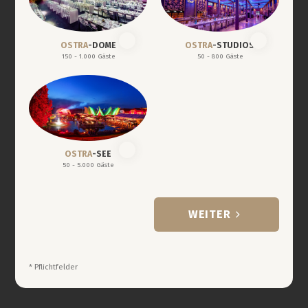
OSTRA
-DOME
OSTRA
-STUDIOS
150 - 1.000 Gäste
50 - 800 Gäste
OSTRA
-SEE
50 - 5.000 Gäste
WEITER
* Pflichtfelder