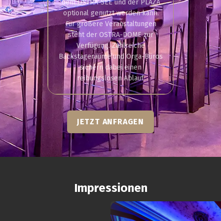
dem OSTRA-SEE und der PLAZA
optional genutzt werden kann.
Für größere Veranstaltungen
steht der OSTRA-DOME zur
Verfügung. Zahlreiche
Backstageräume und Orga-Büros
sichern dabei einen
reibungslosen Ablauf.
JETZT ANFRAGEN
Impressionen