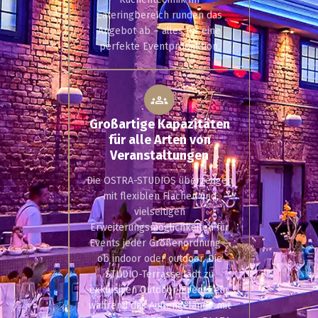
Cateringbereich runden das
Angebot ab – alles für eine
perfekte Eventproduktion.
Großartige Kapazitäten
für alle Arten von
Veranstaltungen
Die OSTRA-STUDIOS überzeugen
mit flexiblen Flächen und
vielseitigen
Erweiterungsmöglichkeiten für
Events jeder Größenordnung –
ob indoor oder outdoor. Die
STUDIO-Terrasse lädt zu
exklusiven Outdoor-Events ein,
während das Außengelände mit