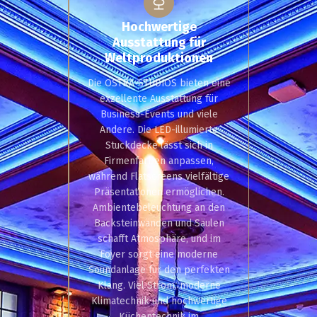
Hochwertige
Ausstattung für
Weltproduktionen
Die OSTRA-STUDIOS bieten eine
exzellente Ausstattung für
Business-Events und viele
Andere. Die LED-illumierte
Stuckdecke lässt sich in
Firmenfarben anpassen,
während Flatscreens vielfältige
Präsentationen ermöglichen.
Ambientebeleuchtung an den
Backsteinwänden und Säulen
schafft Atmosphäre, und im
Foyer sorgt eine moderne
Soundanlage für den perfekten
Klang. Viel Strom, moderne
Klimatechnik und hochwertige
Küchentechnik im