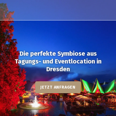
Die perfekte Symbiose aus
Tagungs- und Eventlocation in
Dresden
JETZT ANFRAGEN