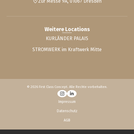
Zur Messe 9A, 01067 Dresden
Weitere Locations
KURLÄNDER PALAIS
STROMWERK im Kraftwerk Mitte
© 2026 First Class Concept. Alle Rechte vorbehalten.
Impressum
Datenschutz
AGB