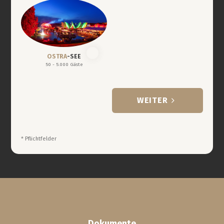
OSTRA
-SEE
50 - 5.000 Gäste
WEITER
* Pflichtfelder
Dokumente