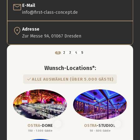
E-Mail
info@first-class-concept.de
Adresse
Zur Messe 9A, 01067 Dresden
Wunsch-Locations*:
ALLE AUSWÄHLEN (ÜBER 5.000 GÄSTE)
OSTRA
-DOME
OSTRA
-STUDIOS
150 - 1.000 Gäste
50 - 800 Gäste