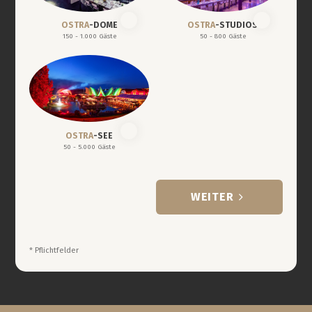
OSTRA
-DOME
OSTRA
-STUDIOS
150 - 1.000 Gäste
50 - 800 Gäste
OSTRA
-SEE
50 - 5.000 Gäste
WEITER
* Pflichtfelder